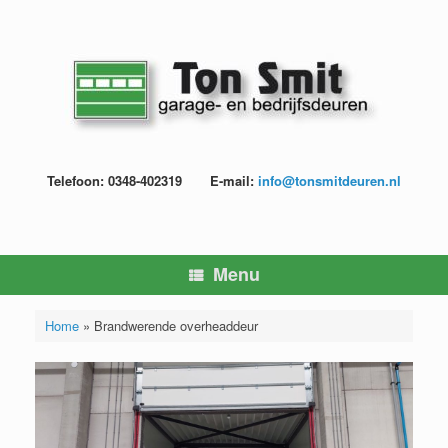
Ga
naar
de
inhoud
Telefoon: 0348-402319
E-mail:
info@tonsmitdeuren.nl
Menu
Home
»
Brandwerende overheaddeur