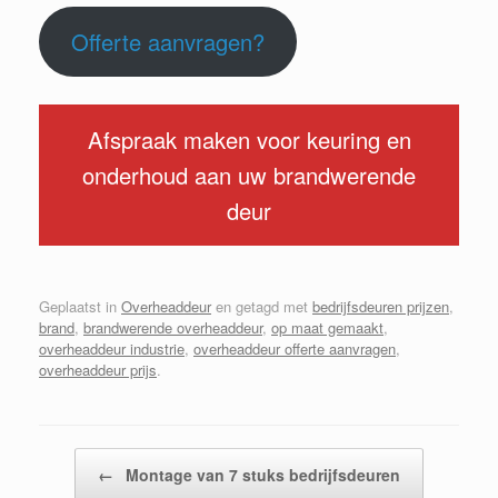
Offerte aanvragen?
Afspraak maken voor keuring en
onderhoud aan uw brandwerende
deur
Geplaatst in
Overheaddeur
en getagd met
bedrijfsdeuren prijzen
,
brand
,
brandwerende overheaddeur
,
op maat gemaakt
,
overheaddeur industrie
,
overheaddeur offerte aanvragen
,
overheaddeur prijs
.
Bericht navigatie
←
Montage van 7 stuks bedrijfsdeuren