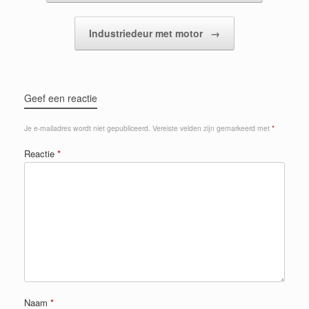
Industriedeur met motor
→
Geef een reactie
Je e-mailadres wordt niet gepubliceerd.
Vereiste velden zijn gemarkeerd met
*
Reactie
*
Naam
*