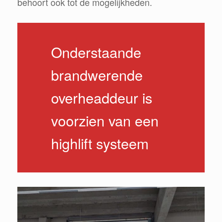
behoort ook tot de mogelijkheden.
Onderstaande
brandwerende
overheaddeur is
voorzien van een
highlift systeem