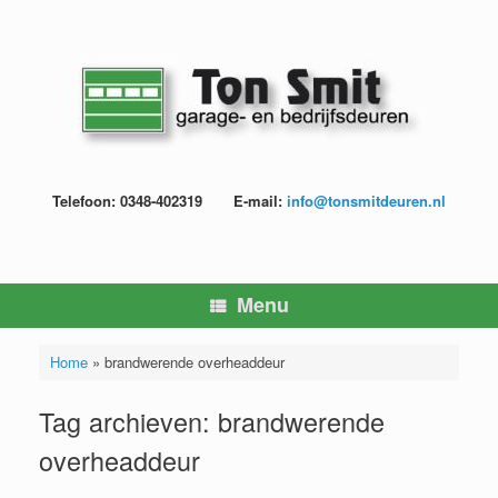
Ga
naar
de
inhoud
Telefoon: 0348-402319
E-mail:
info@tonsmitdeuren.nl
Menu
Home
»
brandwerende overheaddeur
Tag archieven:
brandwerende
overheaddeur