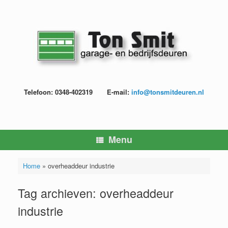
Ga
naar
de
inhoud
Telefoon: 0348-402319
E-mail:
info@tonsmitdeuren.nl
Menu
Home
»
overheaddeur industrie
Tag archieven:
overheaddeur
industrie