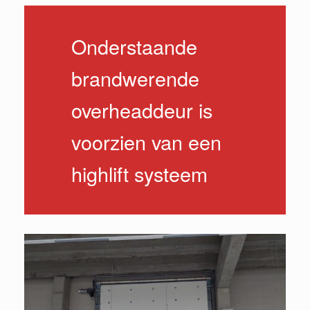
Onderstaande
brandwerende
overheaddeur is
voorzien van een
highlift systeem