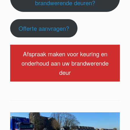
brandwerende deuren?
Offerte aanvragen?
Afspraak maken voor keuring en
onderhoud aan uw brandwerende
deur