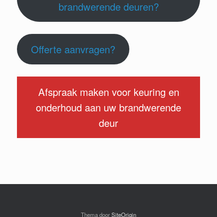
brandwerende deuren?
Offerte aanvragen?
Afspraak maken voor keuring en
onderhoud aan uw brandwerende
deur
Thema door
SiteOrigin