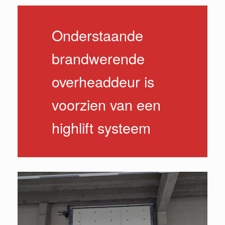
Onderstaande
brandwerende
overheaddeur is
voorzien van een
highlift systeem