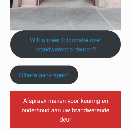
Wilt u meer informatie over
brandwerende deuren?
Offerte aanvragen?
Afspraak maken voor keuring en
onderhoud aan uw brandwerende
deur