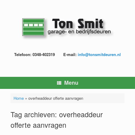
Ga
naar
de
inhoud
Telefoon: 0348-402319
E-mail:
info@tonsmitdeuren.nl
Menu
Home
»
overheaddeur offerte aanvragen
Tag archieven:
overheaddeur
offerte aanvragen