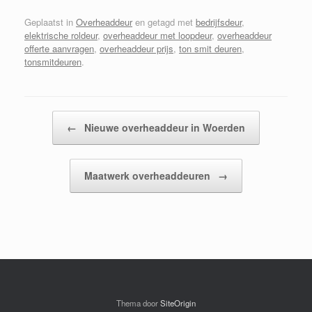
Geplaatst in
Overheaddeur
en getagd met
bedrijfsdeur
,
elektrische roldeur
,
overheaddeur met loopdeur
,
overheaddeur
offerte aanvragen
,
overheaddeur prijs
,
ton smit deuren
,
tonsmitdeuren
.
Bericht navigatie
←
Nieuwe overheaddeur in Woerden
Maatwerk overheaddeuren
→
Thema door
SiteOrigin