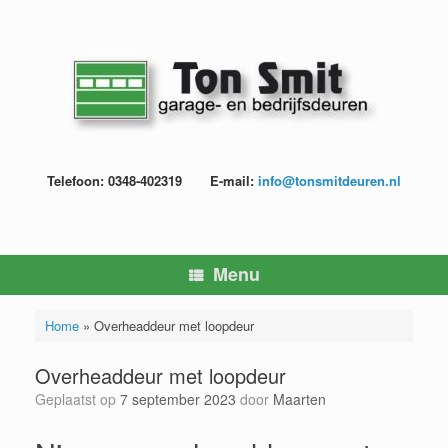
Ga
naar
de
inhoud
Telefoon: 0348-402319
E-mail:
info@tonsmitdeuren.nl
Menu
Home
»
Overheaddeur met loopdeur
Overheaddeur met loopdeur
Geplaatst op
7 september 2023
door
Maarten