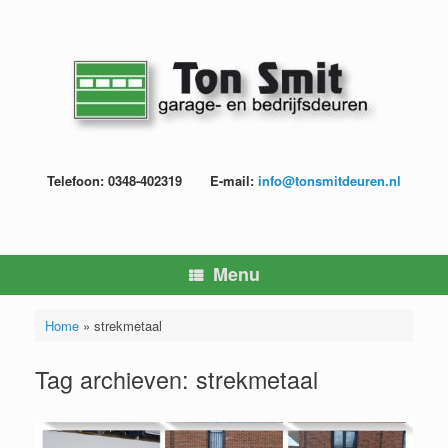
Ga
naar
de
inhoud
Telefoon: 0348-402319
E-mail:
info@tonsmitdeuren.nl
Menu
Home
»
strekmetaal
Tag archieven:
strekmetaal