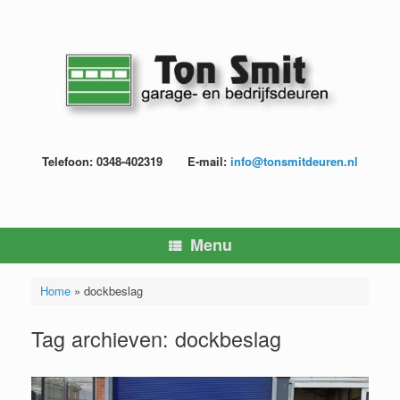
Ga
naar
de
inhoud
Telefoon: 0348-402319
E-mail:
info@tonsmitdeuren.nl
Menu
Home
»
dockbeslag
Tag archieven:
dockbeslag