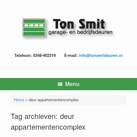
Ga
naar
de
inhoud
Telefoon: 0348-402319
E-mail:
info@tonsmitdeuren.nl
Menu
Home
»
deur appartementencomplex
Tag archieven:
deur
appartementencomplex